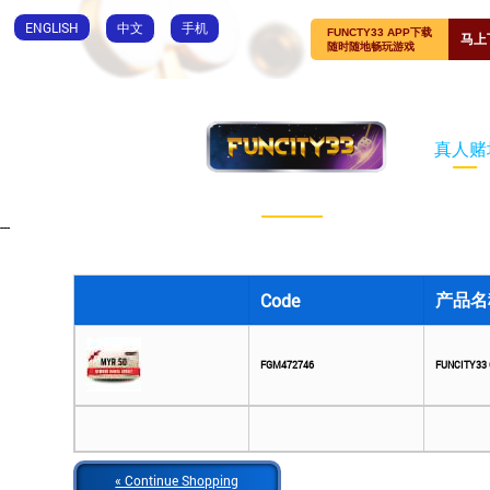
ENGLISH
中文
手机
FUNCTY33 APP下载
马上
随时随地畅玩游戏
真人赌
ACE GAME
AE SEXY
---
产品名
Code
FGM472746
FUNCITY33 
« Continue Shopping